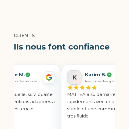
CLIENTS
Ils nous font confiance
laire M.
Karim B.
K
Direction des services generaux
Responsable exploitation
nctuelle, suivi qualite
MATTEA a su demarrer
interventions adaptees a
rapidement avec une equipe
intes terrain.
stable et une communication
tres fluide.