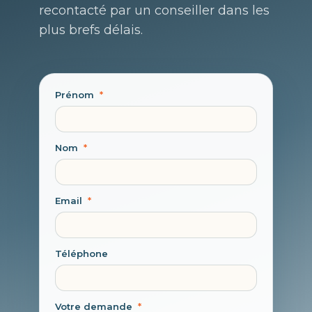
recontacté par un conseiller dans les
plus brefs délais.
Prénom
*
Nom
*
Email
*
Téléphone
Votre demande
*